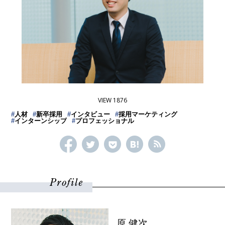
VIEW 1876
#
人材
#
新卒採用
#
インタビュー
#
採用マーケティング
#
インターンシップ
#
プロフェッショナル
Profile
原 健次