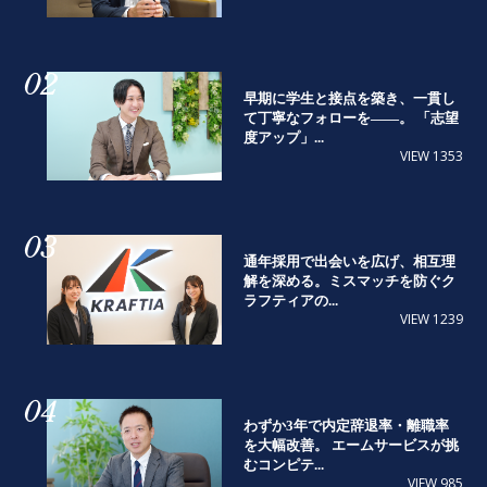
02
早期に学生と接点を築き、一貫し
て丁寧なフォローを――。 「志望
度アップ」...
VIEW 1353
03
通年採用で出会いを広げ、相互理
解を深める。ミスマッチを防ぐク
ラフティアの...
VIEW 1239
04
わずか3年で内定辞退率・離職率
を大幅改善。 エームサービスが挑
むコンピテ...
VIEW 985