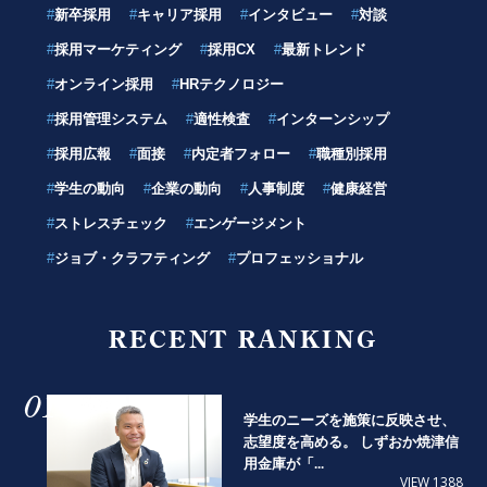
#
新卒採用
#
キャリア採用
#
インタビュー
#
対談
#
採用マーケティング
#
採用CX
#
最新トレンド
#
オンライン採用
#
HRテクノロジー
#
採用管理システム
#
適性検査
#
インターンシップ
#
採用広報
#
面接
#
内定者フォロー
#
職種別採用
#
学生の動向
#
企業の動向
#
人事制度
#
健康経営
#
ストレスチェック
#
エンゲージメント
#
ジョブ・クラフティング
#
プロフェッショナル
RECENT RANKING
01
学生のニーズを施策に反映させ、
志望度を高める。 しずおか焼津信
用金庫が「...
VIEW 1388