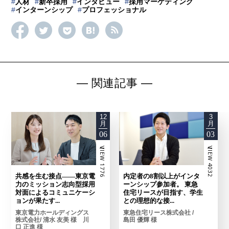
#
人材
#
新卒採用
#
インタビュー
#
採用マーケティング
#
インターンシップ
#
プロフェッショナル
―
関連記事
―
12
3
月
月
06
03
ーVIEW 1776
ーVIEW 4032
共感を生む接点——東京電
内定者の8割以上がインタ
力のミッション志向型採用
ーンシップ参加者。 東急
対面によるコミュニケーシ
住宅リースが目指す、学生
ョンが果たす...
との理想的な接...
東京電力ホールディングス
東急住宅リース株式会社 /
株式会社/ 清水 友美 様 川
島田 優輝 様
口 正進 様