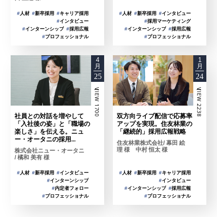
#
人材
#
新卒採用
#
インタビュー
#
人材
#
新卒採用
#
キャリア採用
#
採用マーケティング
#
インタビュー
#
インターンシップ
#
採用広報
#
インターンシップ
#
採用広報
#
プロフェッショナル
#
プロフェッショナル
4
1
月
月
25
24
ーVIEW 1700
ーVIEW 2238
社員との対話を増やして
双方向ライブ配信で応募率
「入社後の姿」と「職場の
アップを実現。住友林業の
楽しさ」を伝える。ニュ
「継続的」採用広報戦略
ー・オータニの採用...
住友林業株式会社/ 幕田 絵
理 様 中村 恒太 様
株式会社ニュー・オータニ
/ 橘和 美有 様
#
人材
#
新卒採用
#
キャリア採用
#
人材
#
新卒採用
#
インタビュー
#
インタビュー
#
インターンシップ
#
インターンシップ
#
採用広報
#
内定者フォロー
#
プロフェッショナル
#
プロフェッショナル