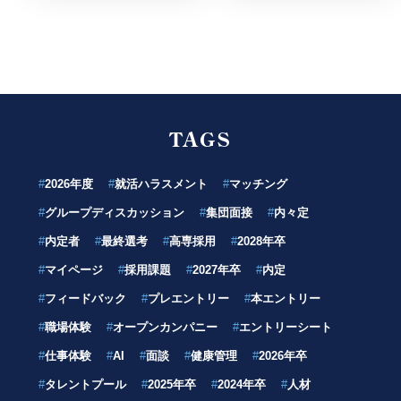
TAGS
#
2026年度
#
就活ハラスメント
#
マッチング
#
グループディスカッション
#
集団面接
#
内々定
#
内定者
#
最終選考
#
高専採用
#
2028年卒
#
マイページ
#
採用課題
#
2027年卒
#
内定
#
フィードバック
#
プレエントリー
#
本エントリー
#
職場体験
#
オープンカンパニー
#
エントリーシート
#
仕事体験
#
AI
#
面談
#
健康管理
#
2026年卒
#
タレントプール
#
2025年卒
#
2024年卒
#
人材