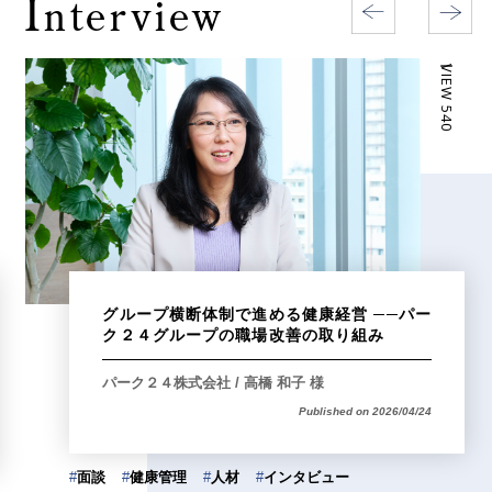
I
nterview
ー VIEW 540
グループ横断体制で進める健康経営 ──パー
ク２４グループの職場改善の取り組み
パーク２４株式会社 / 高橋 和子 様
Published on 2026/04/24
#
面談
#
健康管理
#
人材
#
インタビュー