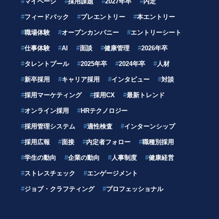
#
マイページ
#
採用課題
#
2027年卒
#
内定
#
フィードバック
#
プレエントリー
#
本エントリー
#
職場体験
#
オープンカンパニー
#
エントリーシート
#
仕事体験
#
AI
#
面談
#
健康管理
#
2026年卒
#
タレントプール
#
2025年卒
#
2024年卒
#
人材
#
新卒採用
#
キャリア採用
#
インタビュー
#
対談
#
採用マーケティング
#
採用CX
#
最新トレンド
#
オンライン採用
#
HRテクノロジー
#
採用管理システム
#
適性検査
#
インターンシップ
#
採用広報
#
面接
#
内定者フォロー
#
職種別採用
#
学生の動向
#
企業の動向
#
人事制度
#
健康経営
#
ストレスチェック
#
エンゲージメント
#
ジョブ・クラフティング
#
プロフェッショナル