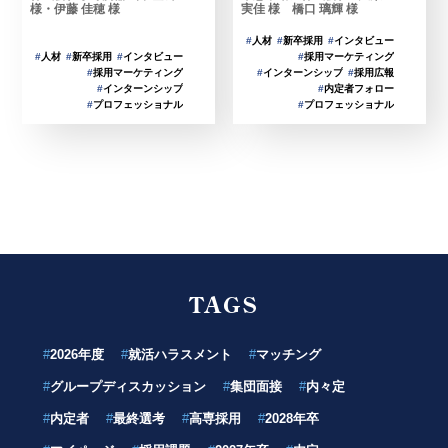
様・伊藤 佳穂 様
実佳 様 橋口 璃輝 様
#
人材
#
新卒採用
#
インタビュー
#
人材
#
新卒採用
#
インタビュー
#
採用マーケティング
#
採用マーケティング
#
インターンシップ
#
採用広報
#
インターンシップ
#
内定者フォロー
#
プロフェッショナル
#
プロフェッショナル
TAGS
#
2026年度
#
就活ハラスメント
#
マッチング
#
グループディスカッション
#
集団面接
#
内々定
#
内定者
#
最終選考
#
高専採用
#
2028年卒