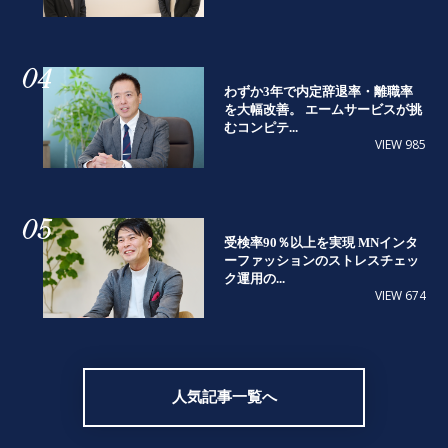
04
わずか3年で内定辞退率・離職率
を大幅改善。 エームサービスが挑
むコンピテ...
VIEW 985
05
受検率90％以上を実現 MNインタ
ーファッションのストレスチェッ
ク運用の...
VIEW 674
人気記事一覧へ