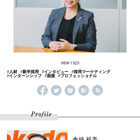
VIEW 1929
#
人材
#
新卒採用
#
インタビュー
#
採用マーケティング
#
インターンシップ
#
面接
#
プロフェッショナル
Profile
倉持 裕美