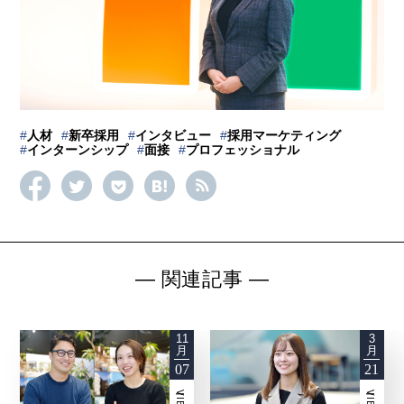
#
人材
#
新卒採用
#
インタビュー
#
採用マーケティング
#
インターンシップ
#
面接
#
プロフェッショナル
―
関連記事
―
11
3
月
月
07
21