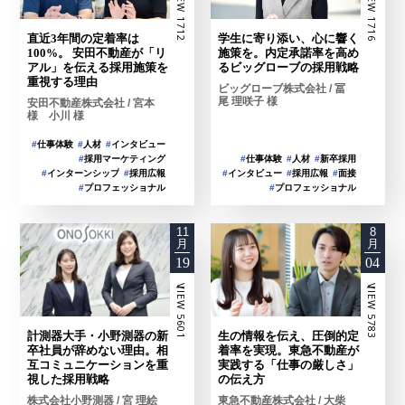
ーVIEW 1712
ーVIEW 1716
直近3年間の定着率は
学生に寄り添い、心に響く
100%。 安田不動産が「リ
施策を。内定承諾率を高め
アル」を伝える採用施策を
るビッグローブの採用戦略
重視する理由
ビッグローブ株式会社 / 冨
尾 理咲子 様
安田不動産株式会社 / 宮本
様 小川 様
#
仕事体験
#
人材
#
インタビュー
#
仕事体験
#
人材
#
新卒採用
#
採用マーケティング
#
インタビュー
#
採用広報
#
面接
#
インターンシップ
#
採用広報
#
プロフェッショナル
#
プロフェッショナル
11
8
月
月
19
04
ーVIEW 5601
ーVIEW 5783
計測器大手・小野測器の新
生の情報を伝え、圧倒的定
卒社員が辞めない理由。相
着率を実現。東急不動産が
互コミュニケーションを重
実践する「仕事の厳しさ」
視した採用戦略
の伝え方
株式会社小野測器 / 宮 理絵
東急不動産株式会社 / 大柴