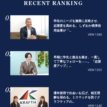
RECENT RANKING
01
学生のニーズを施策に反映させ、
志望度を高める。 しずおか焼津信
用金庫が「...
VIEW 1389
02
早期に学生と接点を築き、一貫し
て丁寧なフォローを――。 「志望
度アップ」...
VIEW 1353
03
通年採用で出会いを広げ、相互理
解を深める。ミスマッチを防ぐク
ラフティアの...
VIEW 1240