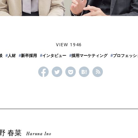
VIEW 1946
談
#
人材
#
新卒採用
#
インタビュー
#
採用マーケティング
#
プロフェッシ
野 春菜
Haruna Ino