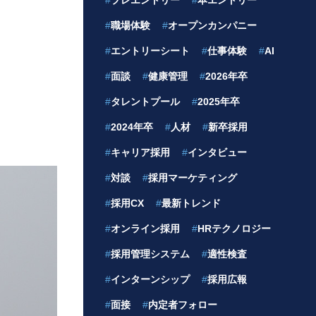
#
プレエントリー
#
本エントリー
#
職場体験
#
オープンカンパニー
#
エントリーシート
#
仕事体験
#
AI
#
面談
#
健康管理
#
2026年卒
#
タレントプール
#
2025年卒
#
2024年卒
#
人材
#
新卒採用
#
キャリア採用
#
インタビュー
#
対談
#
採用マーケティング
#
採用CX
#
最新トレンド
#
オンライン採用
#
HRテクノロジー
#
採用管理システム
#
適性検査
#
インターンシップ
#
採用広報
#
面接
#
内定者フォロー