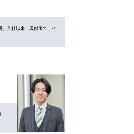
配属。入社以来、現部署で、イ
視