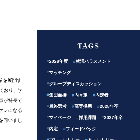
TAGS
#
2026年度
#
就活ハラスメント
#
マッチング
事業を展開す
#
グループディスカッション
ており、学
#
集団面接
#
内々定
#
内定者
点が特長で
#
最終選考
#
高専採用
#
2028年卒
ァンになる
#
マイページ
#
採用課題
#
2027年卒
を伺いまし
#
内定
#
フィードバック