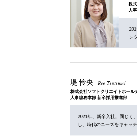
株
人事
2
ン
堤 怜央
Reo Tsutsumi
株式会社ソフトクリエイトホール
人事総務本部 新卒採用推進部
2021年、新卒入社。同じ
し、時代のニーズをキャッ