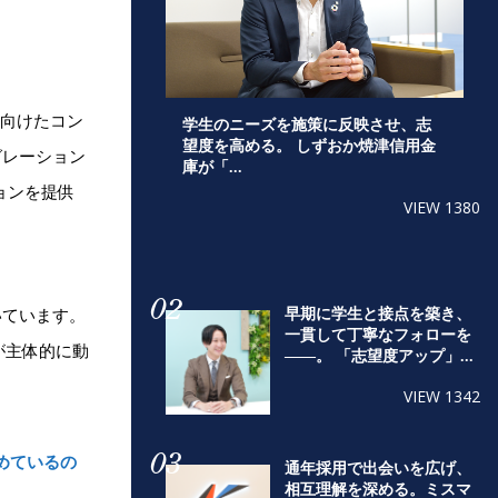
に向けたコン
学生のニーズを施策に反映させ、志
望度を高める。 しずおか焼津信用金
グレーション
庫が「...
ョンを提供
VIEW 1380
02
早期に学生と接点を築き、
いています。
一貫して丁寧なフォローを
が主体的に動
――。 「志望度アップ」...
VIEW 1342
03
求めているの
通年採用で出会いを広げ、
相互理解を深める。ミスマ