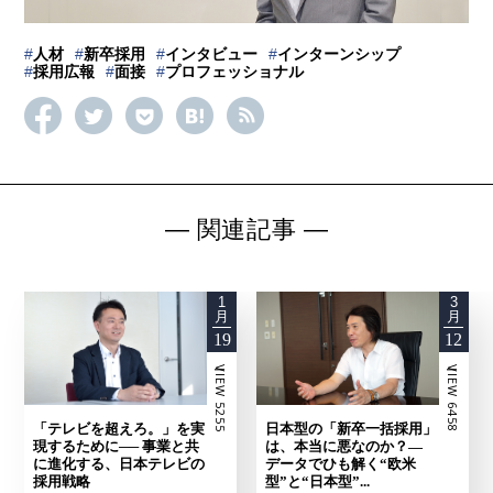
#
人材
#
新卒採用
#
インタビュー
#
インターンシップ
#
採用広報
#
面接
#
プロフェッショナル
―
関連記事
―
1
3
月
月
19
12
ーVIEW 5255
ーVIEW 6458
「テレビを超えろ。」を実
日本型の「新卒一括採用」
現するために── 事業と共
は、本当に悪なのか？―
に進化する、日本テレビの
データでひも解く“欧米
採用戦略
型”と“日本型”...