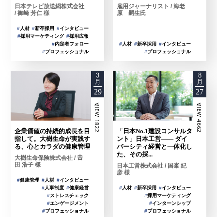
日本テレビ放送網株式会社
雇用ジャーナリスト / 海老
/ 御崎 芳仁 様
原 嗣生氏
#
人材
#
新卒採用
#
インタビュー
#
採用マーケティング
#
採用広報
#
人材
#
新卒採用
#
インタビュー
#
内定者フォロー
#
プロフェッショナル
#
プロフェッショナル
3
8
月
月
29
27
ーVIEW 1822
ーVIEW 4662
企業価値の持続的成長を目
「日本No.1建設コンサルタ
指して。大樹生命が実践す
ント」日本工営―― ダイ
る、心とカラダの健康管理
バーシティ経営と一体化し
た、その採...
大樹生命保険株式会社 / 𠮷
田 浩子 様
日本工営株式会社 / 国峯 紀
彦 様
#
健康管理
#
人材
#
インタビュー
#
人事制度
#
健康経営
#
人材
#
新卒採用
#
インタビュー
#
ストレスチェック
#
採用マーケティング
#
エンゲージメント
#
インターンシップ
#
プロフェッショナル
#
プロフェッショナル