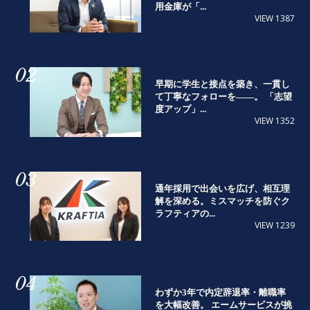
用金庫が「...
VIEW 1387
02
早期に学生と接点を築き、一貫し
て丁寧なフォローを――。 「志望
度アップ」...
VIEW 1352
03
通年採用で出会いを広げ、相互理
解を深める。ミスマッチを防ぐク
ラフティアの...
VIEW 1239
04
わずか3年で内定辞退率・離職率
を大幅改善。 エームサービスが挑