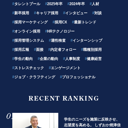
#
タレントプール
#
2025年卒
#
2024年卒
#
人材
#
新卒採用
#
キャリア採用
#
インタビュー
#
対談
#
採用マーケティング
#
採用CX
#
最新トレンド
#
オンライン採用
#
HRテクノロジー
#
採用管理システム
#
適性検査
#
インターンシップ
#
採用広報
#
面接
#
内定者フォロー
#
職種別採用
#
学生の動向
#
企業の動向
#
人事制度
#
健康経営
#
ストレスチェック
#
エンゲージメント
#
ジョブ・クラフティング
#
プロフェッショナル
RECENT RANKING
01
学生のニーズを施策に反映させ、
志望度を高める。 しずおか焼津信