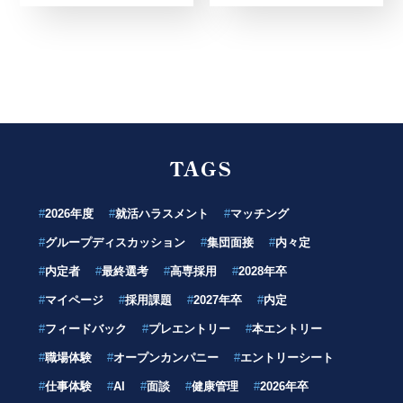
TAGS
#
2026年度
#
就活ハラスメント
#
マッチング
#
グループディスカッション
#
集団面接
#
内々定
#
内定者
#
最終選考
#
高専採用
#
2028年卒
#
マイページ
#
採用課題
#
2027年卒
#
内定
#
フィードバック
#
プレエントリー
#
本エントリー
#
職場体験
#
オープンカンパニー
#
エントリーシート
#
仕事体験
#
AI
#
面談
#
健康管理
#
2026年卒