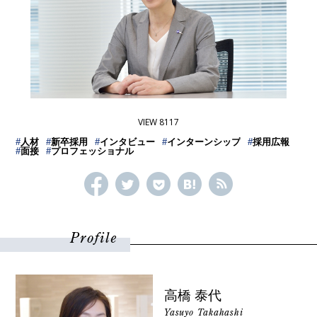
VIEW 8117
#
人材
#
新卒採用
#
インタビュー
#
インターンシップ
#
採用広報
#
面接
#
プロフェッショナル
Profile
高橋 泰代
Yasuyo Takahashi