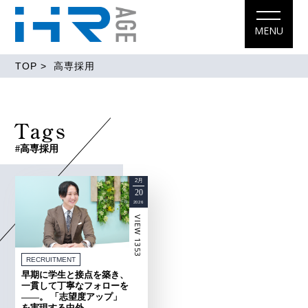
MENU
TOP
> 高専採用
Tags
#高専採用
2月
20
2026
VIEW 1353
RECRUITMENT
早期に学生と接点を築き、
一貫して丁寧なフォローを
――。 「志望度アップ」
を実現する中外...