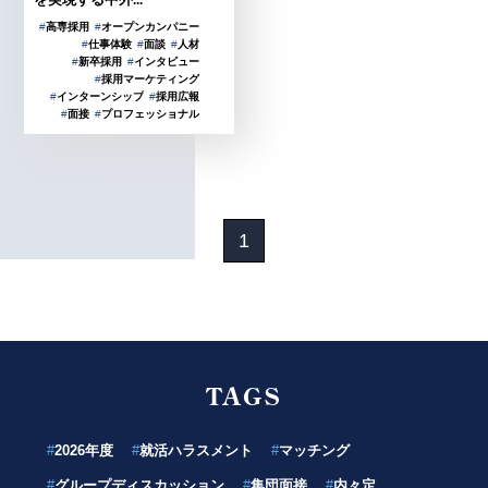
#
高専採用
#
オープンカンパニー
#
仕事体験
#
面談
#
人材
#
新卒採用
#
インタビュー
#
採用マーケティング
#
インターンシップ
#
採用広報
#
面接
#
プロフェッショナル
1
TAGS
#
2026年度
#
就活ハラスメント
#
マッチング
#
グループディスカッション
#
集団面接
#
内々定