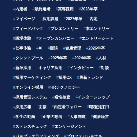
#
内定者
#
最終選考
#
高専採用
#
2028年卒
#
マイページ
#
採用課題
#
2027年卒
#
内定
#
フィードバック
#
プレエントリー
#
本エントリー
#
職場体験
#
オープンカンパニー
#
エントリーシート
#
仕事体験
#
AI
#
面談
#
健康管理
#
2026年卒
#
タレントプール
#
2025年卒
#
2024年卒
#
人材
#
新卒採用
#
キャリア採用
#
インタビュー
#
対談
#
採用マーケティング
#
採用CX
#
最新トレンド
#
オンライン採用
#
HRテクノロジー
#
採用管理システム
#
適性検査
#
インターンシップ
#
採用広報
#
面接
#
内定者フォロー
#
職種別採用
#
学生の動向
#
企業の動向
#
人事制度
#
健康経営
#
ストレスチェック
#
エンゲージメント
#
ジョブ・クラフティング
#
プロフェッショナル