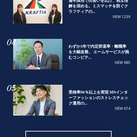
通年採用で出会いを広げ、相互理
解を深める。ミスマッチを防ぐク
ラフティアの...
VIEW 1239
04
わずか3年で内定辞退率・離職率
を大幅改善。 エームサービスが挑
むコンピテ...
VIEW 985
05
受検率90％以上を実現 MNインタ
ーファッションのストレスチェッ
ク運用の...
VIEW 674