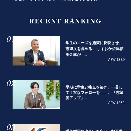
RECENT RANKING
01
学生のニーズを施策に反映させ、
志望度を高める。 しずおか焼津信
用金庫が「...
VIEW 1389
02
早期に学生と接点を築き、一貫し
て丁寧なフォローを――。 「志望
度アップ」...
VIEW 1353
03