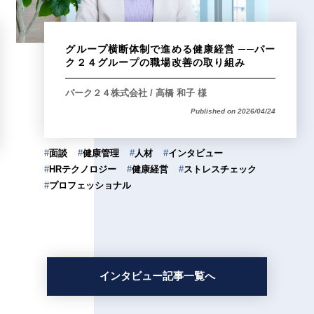
グループ横断体制で進める健康経営 ──パー
ク２４グループの職場改善の取り組み
パーク２４株式会社 / 高橋 和子 様
Published on 2026/04/24
#
面談
#
健康管理
#
人材
#
インタビュー
#
HRテクノロジー
#
健康経営
#
ストレスチェック
#
プロフェッショナル
インタビュー記事一覧へ